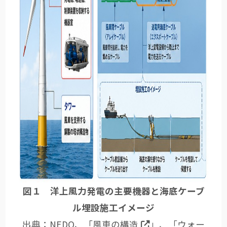
図１ 洋上風力発電の主要機器と海底ケーブ
ル埋設施工イメージ
出典：NEDO、「
風車の構造
」、「
ウォー