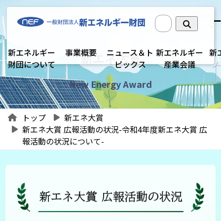
新エネルギー
事業概要
ニュース＆ト
新エネルギー
新
新エネ大賞
財団について
ピックス
産業会議
New Energy Award
トップ
新エネ大賞
新エネ大賞 広報活動の状況-令和4年度新エネ大賞 広
報活動の状況について-