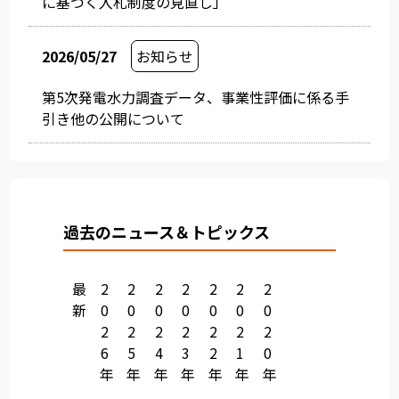
に基づく入札制度の見直し」
2026/05/27
お知らせ
第5次発電水力調査データ、事業性評価に係る手
引き他の公開について
過去のニュース＆トピックス
最
2
2
2
2
2
2
2
新
0
0
0
0
0
0
0
2
2
2
2
2
2
2
6
5
4
3
2
1
0
年
年
年
年
年
年
年