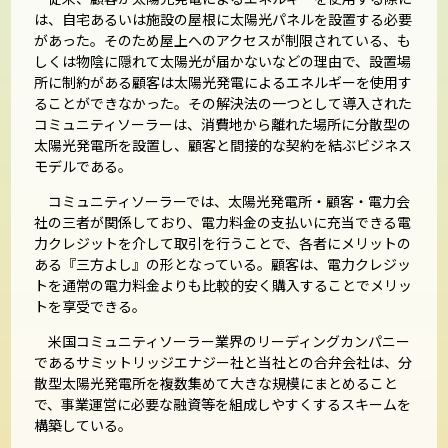
は、自宅あるいは施設の屋根に太陽光パネルを設置する必要
があった。そのため屋上へのアクセスが制限されている、も
しくは物陰に隠れて太陽光が届かないなどの理由で、設置場
所に制約がある顧客は太陽光発電によるエネルギーを使用す
ることができなかった。その解決法の一つとして導入された
コミュニティソーラーは、消費地から離れた場所に分散型の
太陽光発電所を設置し、顧客と間接的な契約を結ぶビジネス
モデルである。
コミュニティソーラーでは、太陽光発電所・顧客・電力会
社の三者が関係しており、電力料金の支払いに充当できる電
力クレジットを介して取引を行うことで、各者にメリットの
ある『三方よし』の形となっている。顧客は、電力クレジッ
トを通常の電力料金よりも比較的安く購入することでメリッ
トを享受できる。
米国コミュニティソーラー業界のリーディングカンパニー
であるサミットリッジエナジー社と当社との合弁会社は、分
散型太陽光発電所を複数集めて大きな規模にまとめること
で、事業運営に必要な融資等を組成しやすくするスキームを
構築している。