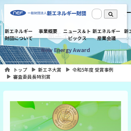
新エネルギー
事業概要
ニュース＆ト
新エネルギー
新
新エネ大賞
財団について
ピックス
産業会議
New Energy Award
トップ
新エネ大賞
令和5年度 受賞事例
審査委員長特別賞