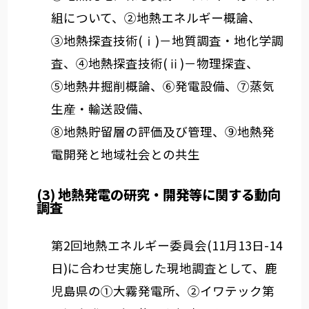
組について、②地熱エネルギー概論、
③地熱探査技術(ⅰ)－地質調査・地化学調
査、④地熱探査技術(ⅱ)－物理探査、
⑤地熱井掘削概論、⑥発電設備、⑦蒸気
生産・輸送設備、
⑧地熱貯留層の評価及び管理、⑨地熱発
電開発と地域社会との共生
(3) 地熱発電の研究・開発等に関する動向
調査
第2回地熱エネルギー委員会(11月13日-14
日)に合わせ実施した現地調査として、鹿
児島県の①大霧発電所、②イワテック第