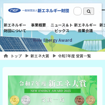
新エネルギー
事業概要
ニュース＆ト
新エネルギー
新
新エネ大賞
財団について
ピックス
産業会議
New Energy Award
トップ
新エネ大賞
令和7年度 受賞一覧