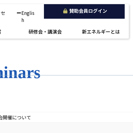
賛助会員ログイン
クセ
Englis
h
賞
研修会・講演会
新エネルギーとは
minars
会開催について