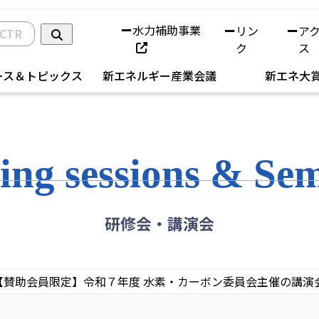
水力補助事業
リン
ア
ク
ス
ース＆トピックス
新エネルギー産業会議
新エネ大
ing sessions & Se
研修会・講演会
【賛助会員限定】令和７年度 水素・カーボン委員会主催の講演