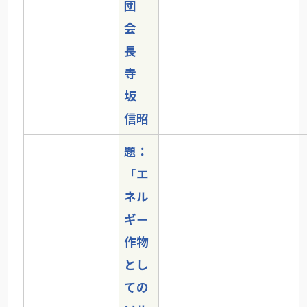
団
会
長
寺
坂
信昭
題：
「エ
ネル
ギー
作物
とし
ての