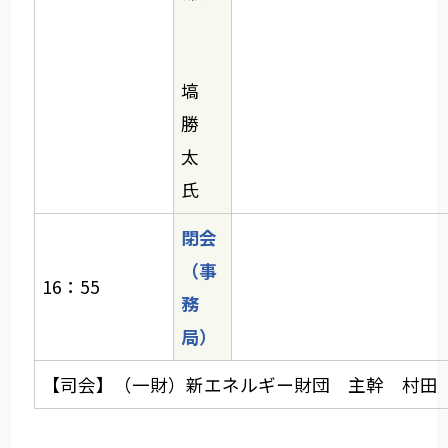
塙
勝
太
氏
閉会
（事
16：55
務
局）
【司会】（一財）新エネルギー財団 主幹 村田