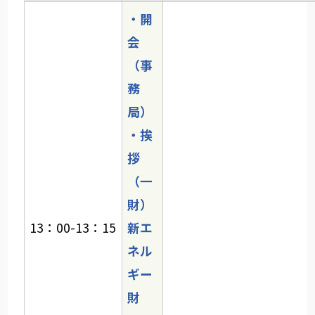
・開
会
（事
務
局）
・挨
拶
（一
財）
13：00-13：15
新エ
ネル
ギー
財