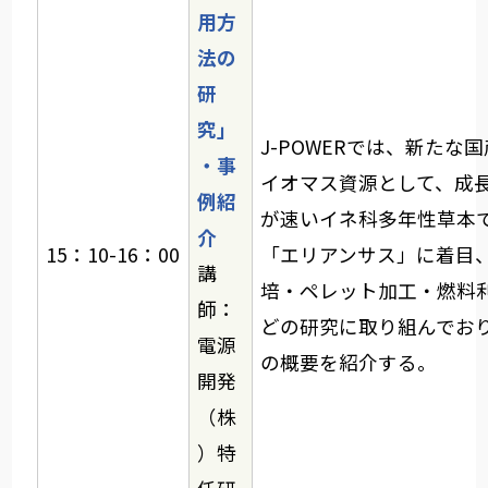
用方
法の
研
究」
J-POWERでは、新たな
・事
イオマス資源として、成
例紹
が速いイネ科多年性草本
介
15：10-16：00
「エリアンサス」に着目
講
培・ペレット加工・燃料
師：
どの研究に取り組んでお
電源
の概要を紹介する。
開発
（株
）特