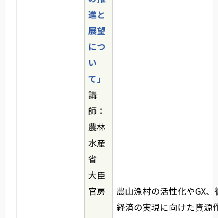
進と
展望
につ
い
て」
講
師：
農林
水産
省
大臣
官房
農山漁村の活性化やGX、
経済の実現に向けた資源