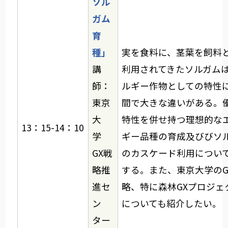
ソル
ガム
育
種」
実を食料に、茎葉を飼料
講
利用されてきたソルガム
師：
ルギー作物としての特性
東京
間で大きな違いがある。
大
特性を併せ持つ理想的な
13：15-14：10
学
ギー品種の育成及びびソ
GX戦
のカスケード利用につい
略推
する。また、東京大学のG
進セ
略、特に森林GXプロジェ
ン
についても紹介したい。
ター