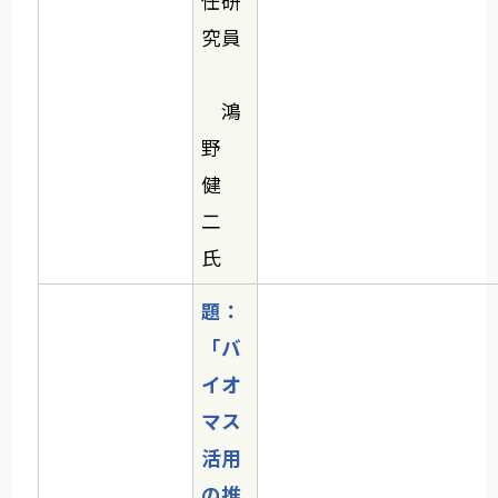
任研
究員
鴻
野
健
二
氏
題：
「バ
イオ
マス
活用
の推