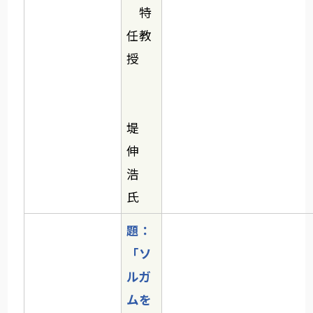
特
任教
授
堤
伸
浩
氏
題：
「ソ
ルガ
ムを