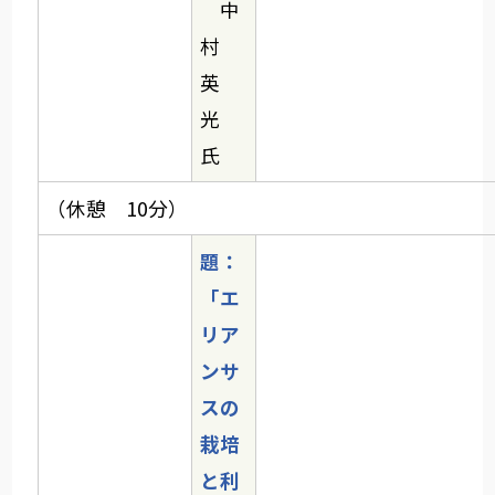
中
村
英
光
氏
（休憩 10分）
題：
「エ
リア
ンサ
スの
栽培
と利