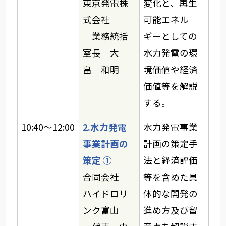
東京発電株
変化と、再生
式会社
可能エネル
業務統括
ギーとしての
室長 大
水力発電の環
畠 和明
境価値や経済
価値等を解説
する。
10:40～12:00
2.水力発電
水力発電事業
事業計画の
計画の策定手
策定 ①
法と経済評価
合同会社
等を含めた具
ハイドロリ
体的な開発の
ンク富山
進め方及び留