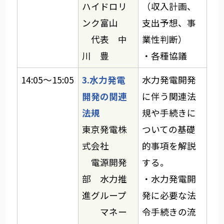
ハイドロリ
（収入計画、
ンク富山
支出予想、事
代表 中
業性判断）
川 豊
・各種協議
14:05～15:05
3.水力発電
水力発電開発
開発の関連
に伴う関連法
法規
規や手続きに
東京発電株
ついての基礎
式会社
的事項を解説
電源開発
する。
部 水力推
・水力発電開
進グループ
発に必要な法
マネー
令手続きの流