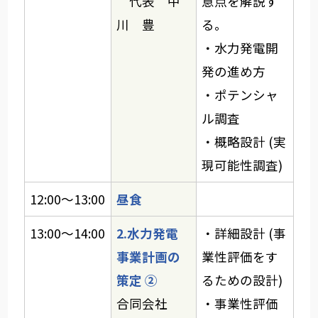
代表 中
意点を解説す
川 豊
る。
・水力発電開
発の進め方
・ポテンシャ
ル調査
・概略設計 (実
現可能性調査)
12:00～13:00
昼食
13:00～14:00
2.水力発電
・詳細設計 (事
事業計画の
業性評価をす
策定 ②
るための設計)
合同会社
・事業性評価