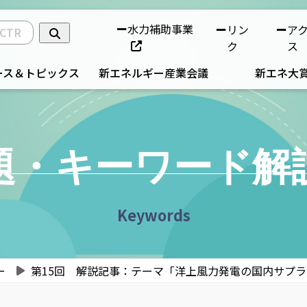
水力補助事業
リン
ア
ク
ス
ース＆トピックス
新エネルギー産業会議
新エネ大
題・キーワード解
Keywords
ー
第15回 解説記事：テーマ「洋上風力発電の国内サプ