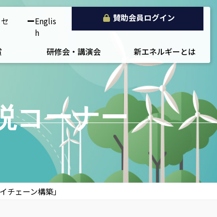
賛助会員ログイン
クセ
Englis
h
賞
研修会・講演会
新エネルギーとは
説コーナー
ライチェーン構築」